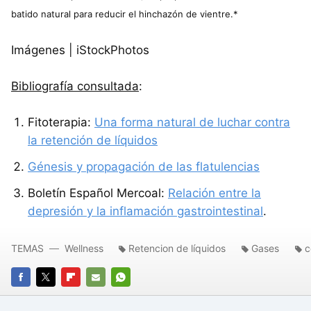
batido natural para reducir el hinchazón de vientre.*
Imágenes | iStockPhotos
Bibliografía consultada
:
Fitoterapia:
Una forma natural de luchar contra
la retención de líquidos
Génesis y propagación de las flatulencias
Boletín Español Mercoal:
Relación entre la
depresión y la inflamación gastrointestinal
.
TEMAS
Wellness
Retencion de líquidos
Gases
c
FACEBOOK
TWITTER
FLIPBOARD
E-
WHATSAPP