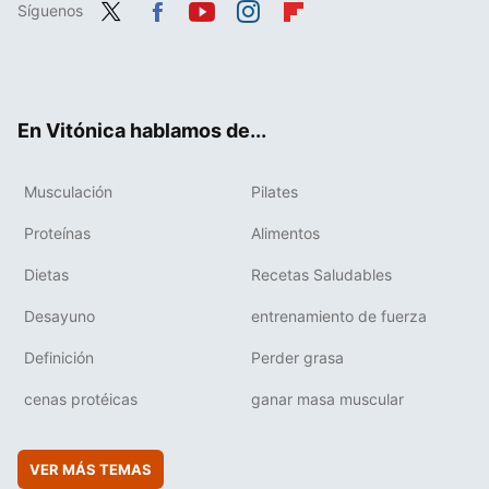
Síguenos
Twit
Fac
You
Inst
Flip
ter
ebo
tub
agr
boa
ok
e
am
rd
En Vitónica hablamos de...
Musculación
Pilates
Proteínas
Alimentos
Dietas
Recetas Saludables
Desayuno
entrenamiento de fuerza
Definición
Perder grasa
cenas protéicas
ganar masa muscular
VER MÁS TEMAS