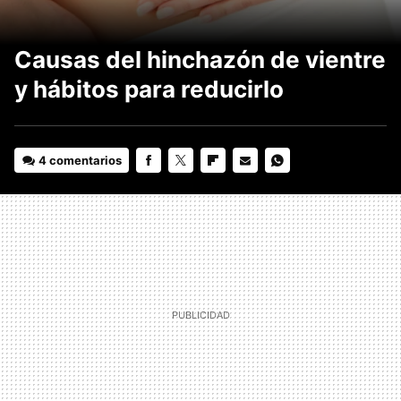
Causas del hinchazón de vientre
y hábitos para reducirlo
4 comentarios
FACEBOOK
TWITTER
FLIPBOARD
E-
WHATSAPP
MAIL