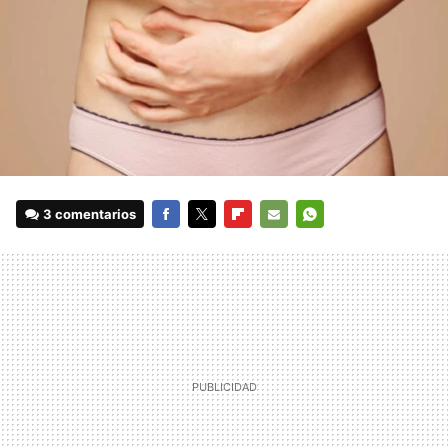
3 comentarios
FACEBOOK
TWITTER
FLIPBOARD
E-
WHATSAPP
MAIL