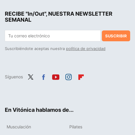
Este es el rasgo que tienen en común la gente más feliz y satisfecha, según un experto en felicidad
RECIBE "In/Out", NUESTRA NEWSLETTER
El momento de la vida donde tenemos mayor riesgo de depresión, y cómo evitarlo
SEMANAL
SUSCRIBIR
Suscribiéndote aceptas nuestra
política de privacidad
Síguenos
Twit
Fac
You
Inst
Flip
ter
ebo
tub
agr
boa
ok
e
am
rd
En Vitónica hablamos de...
Musculación
Pilates