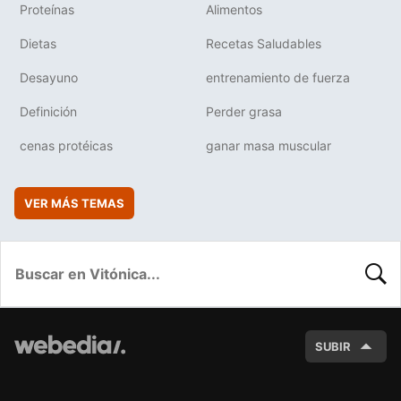
Proteínas
Alimentos
Dietas
Recetas Saludables
Desayuno
entrenamiento de fuerza
Definición
Perder grasa
cenas protéicas
ganar masa muscular
VER MÁS TEMAS
BUSC
SUBIR