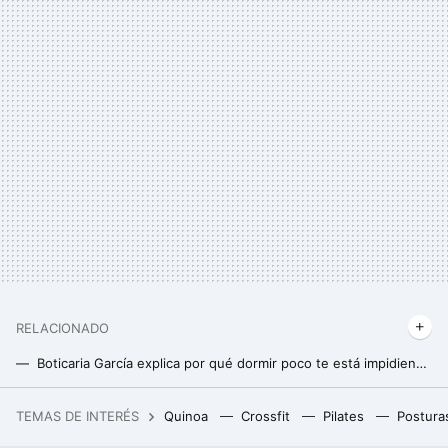
RELACIONADO
Boticaria García explica por qué dormir poco te está impidiendo adelgazar
Boticaria García revela el enemigo que casi todos tenemos y nos impide adelgazar y despedirnos de la grasa acumulada
TEMAS DE INTERÉS
Quinoa
Crossfit
Pilates
Postura
Ya no necesitamos una cafetera con espumador para preparar cappuccinos gracias a Lidl