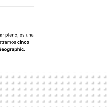
ar pleno, es una
ostramos
cinco
 Geographic
.