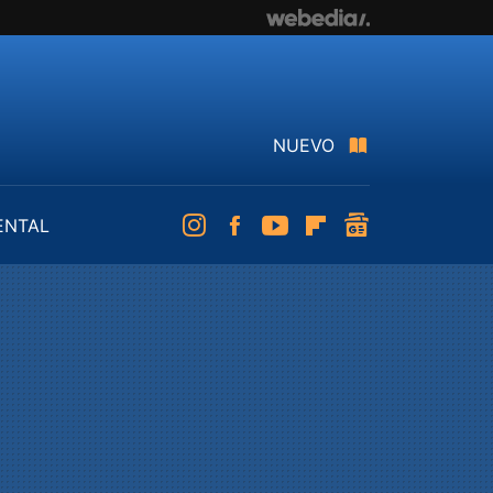
NUEVO
ENTAL
Instagram
Facebook
Youtube
Flipboard
googlenews