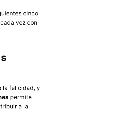
guientes cinco
 cada vez con
as
la felicidad, y
nes
permite
ribuir a la