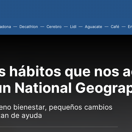
adona
Decathlon
Cerebro
Lidl
Aguacate
Café
En
s hábitos que nos a
ún National Geogra
 pleno bienestar, pequeños cambios
ltan de ayuda