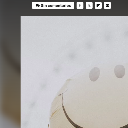
Sin comentarios
FACEBOOK
TWITTER
FLIPBOARD
E-
MAIL