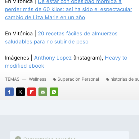
En Vitónica |
De estar con obesidad mórbida a
perder más de 60 kilos: así ha sido el espectacular
cambio de Liza Marie en un año
En Vitónica |
20 recetas fáciles de almuerzos
saludables para no subir de peso
Imágenes |
Anthony Lopez
(Instagram),
Heavy to
modified ebook
TEMAS
Wellness
Superación Personal
historias de s
FACEBOOK
TWITTER
FLIPBOARD
E-
WHATSAPP
MAIL