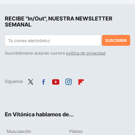
Unos expertos han estudiado a personas que tejen y cosen en sus ratos libres y la conclusión es clara: su deterioro cognitivo era menor que los que no lo hacían
RECIBE "In/Out", NUESTRA NEWSLETTER
Este nuevo estudio sobre sedentarismo en Japón es clave para que no colapsen al llegar a los 100.000 centenarios
SEMANAL
SUSCRIBIR
Suscribiéndote aceptas nuestra
política de privacidad
Síguenos
Twit
Fac
You
Inst
Flip
ter
ebo
tub
agr
boa
ok
e
am
rd
En Vitónica hablamos de...
Musculación
Pilates