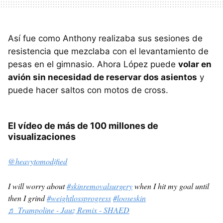
Así fue como Anthony realizaba sus sesiones de
resistencia que mezclaba con el levantamiento de
pesas en el gimnasio. Ahora López puede
volar en
avión sin necesidad de reservar dos asientos
y
puede hacer saltos con motos de cross.
El vídeo de más de 100 millones de
visualizaciones
@heavytomodified
I will worry about
#skinremovalsurgery
when I hit my goal until
then I grind
#weightlossprogress
#looseskin
♬ Trampoline - Jauz Remix - SHAED