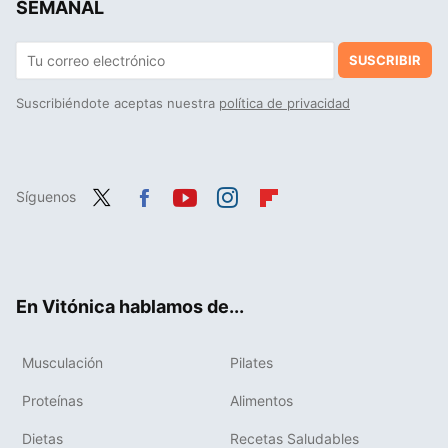
SEMANAL
SUSCRIBIR
Suscribiéndote aceptas nuestra
política de privacidad
Síguenos
Twit
Fac
You
Inst
Flip
ter
ebo
tub
agr
boa
ok
e
am
rd
En Vitónica hablamos de...
Musculación
Pilates
Proteínas
Alimentos
Dietas
Recetas Saludables