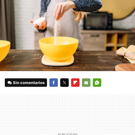
Sin comentarios
FACEBOOK
TWITTER
FLIPBOARD
E-
WHATSAPP
MAIL