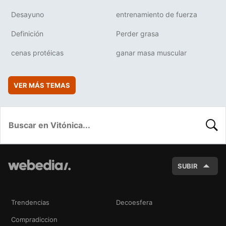
Desayuno
entrenamiento de fuerza
Definición
Perder grasa
cenas protéicas
ganar masa muscular
VER MÁS TEMAS
BUSC
SUBIR
Trendencias
Decoesfera
Compradiccion