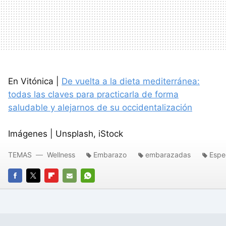
En Vitónica |
De vuelta a la dieta mediterránea:
todas las claves para practicarla de forma
saludable y alejarnos de su occidentalización
Imágenes | Unsplash, iStock
TEMAS
Wellness
Embarazo
embarazadas
Espe
FACEBOOK
TWITTER
FLIPBOARD
E-
WHATSAPP
MAIL