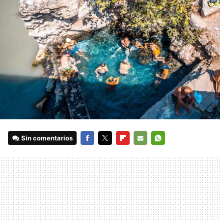
Sin comentarios
FACEBOOK
TWITTER
FLIPBOARD
E-
WHATSAPP
MAIL