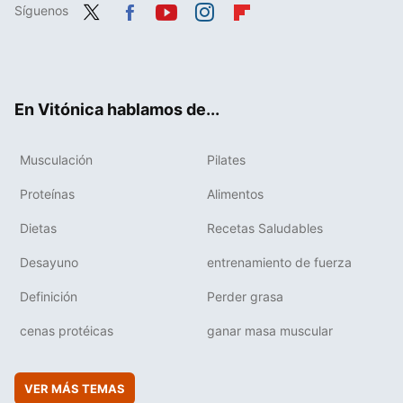
Síguenos
Twit
Fac
You
Inst
Flip
ter
ebo
tub
agr
boa
ok
e
am
rd
En Vitónica hablamos de...
Musculación
Pilates
Proteínas
Alimentos
Dietas
Recetas Saludables
Desayuno
entrenamiento de fuerza
Definición
Perder grasa
cenas protéicas
ganar masa muscular
VER MÁS TEMAS