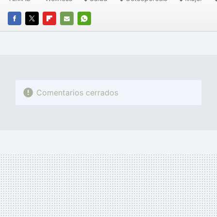
FACEBOOK
TWITTER
FLIPBOARD
E-
WHATSAPP
MAIL
Comentarios cerrados