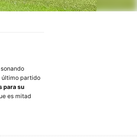
a sonando
 último partido
s para su
que es mitad