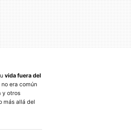
su
vida fuera del
 no era común
 y otros
o más allá del