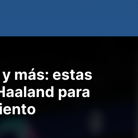
 y más: estas
Haaland para
iento