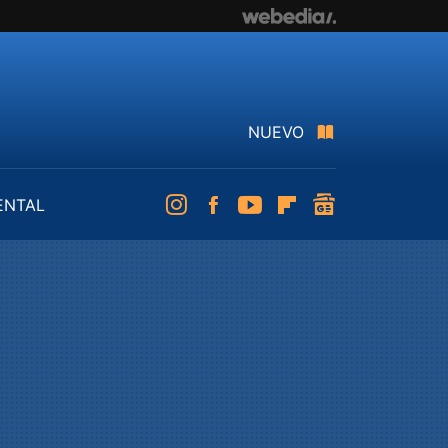
NUEVO
ENTAL
Instagram
Facebook
Youtube
Flipboard
googlenews