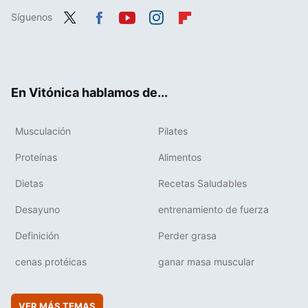
Síguenos
Twit
Fac
You
Inst
Flip
ter
ebo
tub
agr
boa
ok
e
am
rd
En Vitónica hablamos de...
Musculación
Pilates
Proteínas
Alimentos
Dietas
Recetas Saludables
Desayuno
entrenamiento de fuerza
Definición
Perder grasa
cenas protéicas
ganar masa muscular
VER MÁS TEMAS