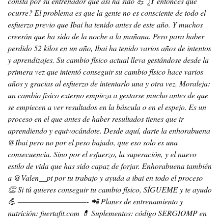
consta por su entrenador que así ha sido 💪 ¿Y entonces que
ocurre? El problema es que la gente no es consciente de todo el
esfuerzo previo que Ibai ha tenido antes de este año. Y muchos
creerán que ha sido de la noche a la mañana. Pero para haber
perdido 52 kilos en un año, Ibai ha tenido varios años de intentos
y aprendizajes. Su cambio físico actual lleva gestándose desde la
primera vez que intentó conseguir su cambio físico hace varios
años y gracias al esfuerzo de intentarlo una y otra vez. Moraleja:
un cambio físico externo empieza a gestarse mucho antes de que
se empiecen a ver resultados en la báscula o en el espejo. Es un
proceso en el que antes de haber resultados tienes que ir
aprendiendo y equivocándote. Desde aquí, darte la enhorabuena
@Ibai pero no por el peso bajado, que eso solo es una
consecuencia. Sino por el esfuerzo, la superación, y el nuevo
estilo de vida que has sido capaz de forjar. Enhorabuena también
a @Valen__pt por tu trabajo y ayuda a ibai en todo el proceso
👏 Si tú quieres conseguir tu cambio físico, SÍGUEME y te ayudo
💪 ——————————- 📲 Planes de entrenamiento y
nutrición: fuertafit.com 💊 Suplementos: código SERGIOMP en