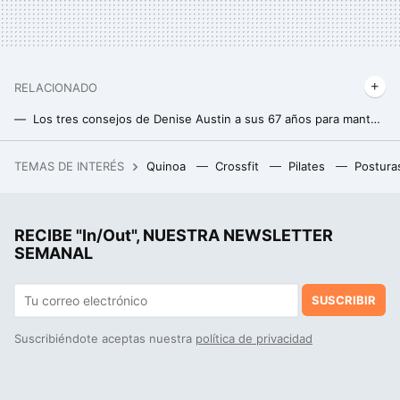
RELACIONADO
Los tres consejos de Denise Austin a sus 67 años para mantener el abdomen plano
Soy entrenador personal y este el mejor consejo que puedo dar a los mayores de 60 años que quieren perder grasa
TEMAS DE INTERÉS
Quinoa
Crossfit
Pilates
Postura
Exclusiva: la casa que Julio Iglesias compró en Galicia está a la venta un año después
RECIBE "In/Out", NUESTRA NEWSLETTER
SEMANAL
SUSCRIBIR
Suscribiéndote aceptas nuestra
política de privacidad