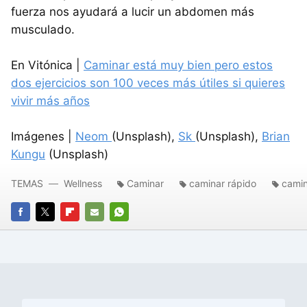
fuerza nos ayudará a lucir un abdomen más
musculado.
En Vitónica |
Caminar está muy bien pero estos
dos ejercicios son 100 veces más útiles si quieres
vivir más años
Imágenes |
Neom
(Unsplash),
Sk
(Unsplash),
Brian
Kungu
(Unsplash)
TEMAS
Wellness
Caminar
caminar rápido
cami
FACEBOOK
TWITTER
FLIPBOARD
E-
WHATSAPP
MAIL