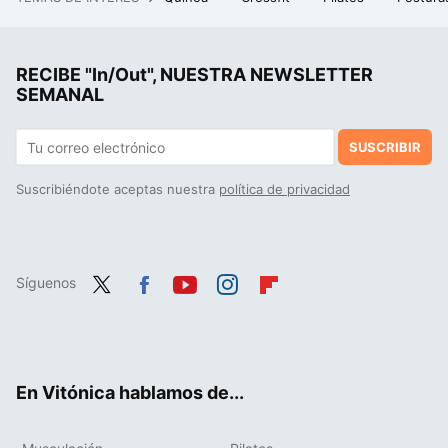
Cinco regalos bastante originales y prácticos para acertar en el Día del Padre por menos de 10 euros
La costura es el nuevo "mindfulness": un estudio ha encontrado el sorprendente beneficio para tu cerebro de pasar tiempo cosiendo
RECIBE "In/Out", NUESTRA NEWSLETTER
Este nuevo estudio sobre sedentarismo en Japón es clave para que no colapsen al llegar a los 100.000 centenarios
SEMANAL
SUSCRIBIR
Suscribiéndote aceptas nuestra
política de privacidad
Síguenos
Twit
Fac
You
Inst
Flip
ter
ebo
tub
agr
boa
ok
e
am
rd
En Vitónica hablamos de...