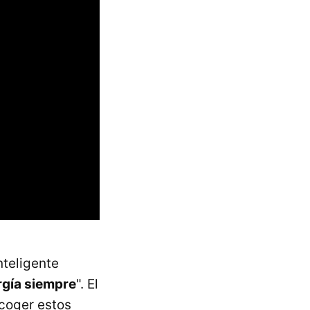
nteligente
rgía siempre
". El
ecoger estos