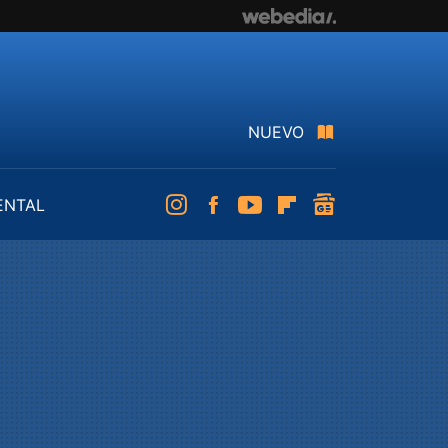
NUEVO
ENTAL
Instagram
Facebook
Youtube
Flipboard
googlenews