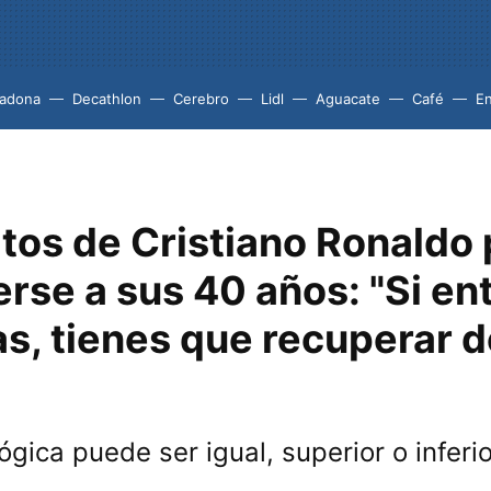
adona
Decathlon
Cerebro
Lidl
Aguacate
Café
En
tos de Cristiano Ronaldo 
rse a sus 40 años: "Si en
s, tienes que recuperar 
ógica puede ser igual, superior o inferi