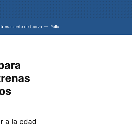
trenamiento de fuerza
Pollo
para
trenas
dos
or a la edad