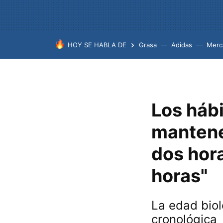
HOY SE HABLA DE
Grasa
Adidas
Merc
Los hábi
mantene
dos hora
horas"
La edad biol
cronológica