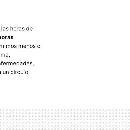
 las horas de
horas
rmimos menos o
ama,
enfermedades,
 un círculo