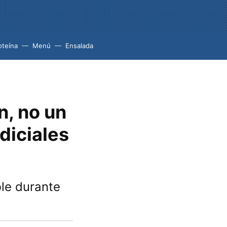
oteína
Menú
Ensalada
n, no un
diciales
ble durante