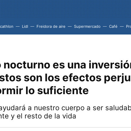
cathlon
Lidl
Freidora de aire
Supermercado
Café
Pr
 nocturno es una inversió
stos son los efectos perju
rmir lo suficiente
ayudará a nuestro cuerpo a ser saluda
nte y el resto de la vida