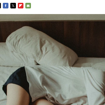
FACEBOOK
TWITTER
FLIPBOARD
E-
MAIL