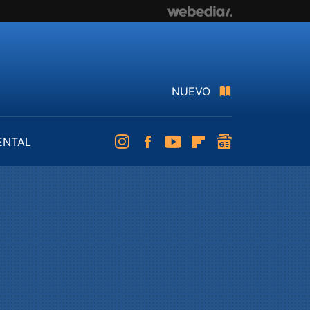
NUEVO
ENTAL
Instagram
Facebook
Youtube
Flipboard
googlenews