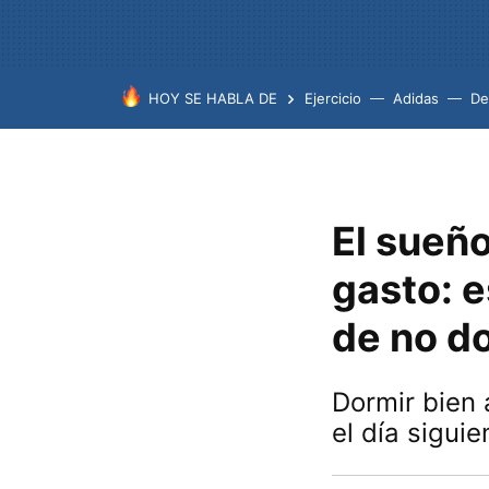
HOY SE HABLA DE
Ejercicio
Adidas
De
El sueño
gasto: e
de no do
Dormir bien 
el día siguie