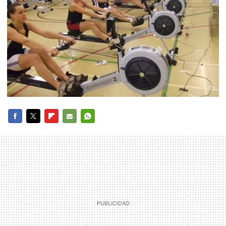
FACEBOOK
TWITTER
FLIPBOARD
E-
WHATSAPP
MAIL