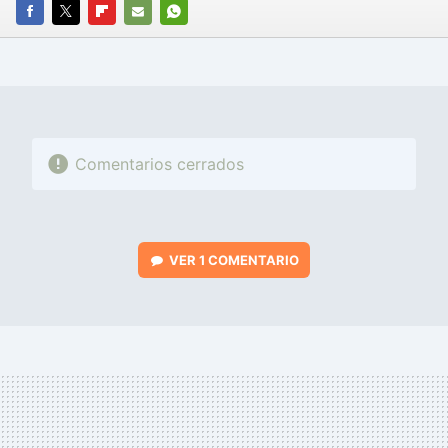
FACEBOOK
TWITTER
FLIPBOARD
E-
WHATSAPP
MAIL
Comentarios cerrados
VER
1 COMENTARIO