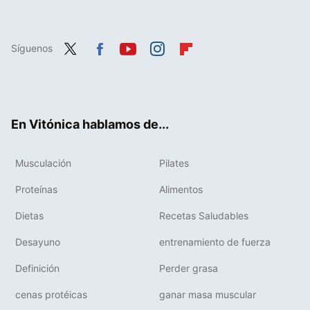
Síguenos
Twit
Fac
You
Inst
Flip
ter
ebo
tub
agr
boa
ok
e
am
rd
En Vitónica hablamos de...
Musculación
Pilates
Proteínas
Alimentos
Dietas
Recetas Saludables
Desayuno
entrenamiento de fuerza
Definición
Perder grasa
cenas protéicas
ganar masa muscular