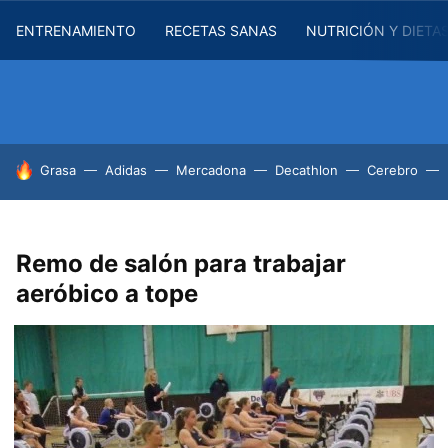
ENTRENAMIENTO
RECETAS SANAS
NUTRICIÓN Y DIETA
HOY SE HABLA DE
Grasa
Adidas
Mercadona
Decathlon
Cerebro
Remo de salón para trabajar
aeróbico a tope