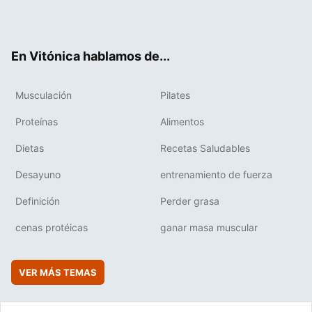
Twit
Fac
You
Inst
Flip
ter
ebo
tub
agr
boa
ok
e
am
rd
En Vitónica hablamos de...
Musculación
Pilates
Proteínas
Alimentos
Dietas
Recetas Saludables
Desayuno
entrenamiento de fuerza
Definición
Perder grasa
cenas protéicas
ganar masa muscular
VER MÁS TEMAS