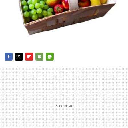
FACEBOOK
TWITTER
FLIPBOARD
E-
WHATSAPP
MAIL