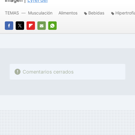
Imagen |
LyfeFuel
TEMAS
Musculación
Alimentos
Bebidas
Hipertrofi
FACEBOOK
TWITTER
FLIPBOARD
E-
WHATSAPP
MAIL
Comentarios cerrados