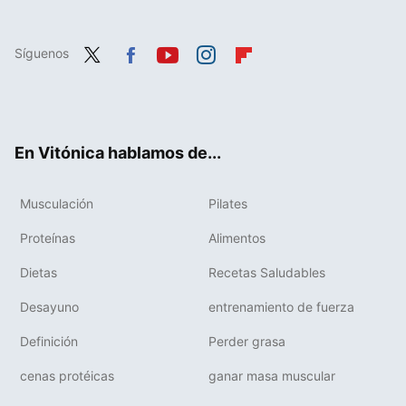
Síguenos
Twit
Fac
You
Inst
Flip
ter
ebo
tub
agr
boa
ok
e
am
rd
En Vitónica hablamos de...
Musculación
Pilates
Proteínas
Alimentos
Dietas
Recetas Saludables
Desayuno
entrenamiento de fuerza
Definición
Perder grasa
cenas protéicas
ganar masa muscular