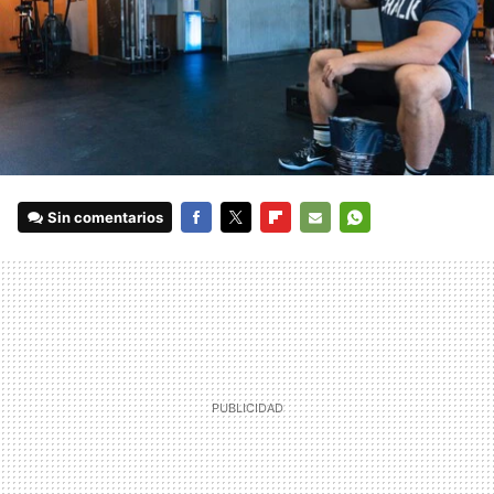
Sin comentarios
FACEBOOK
TWITTER
FLIPBOARD
E-
WHATSAPP
MAIL