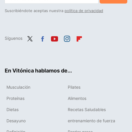
Suscribiéndote aceptas nuestra
política de privacidad
Síguenos
Twit
Fac
You
Inst
Flip
ter
ebo
tub
agr
boa
ok
e
am
rd
En Vitónica hablamos de...
Musculación
Pilates
Proteínas
Alimentos
Dietas
Recetas Saludables
Desayuno
entrenamiento de fuerza
Definición
Perder grasa