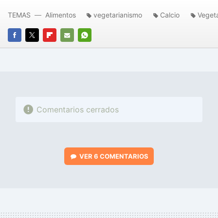
TEMAS
Alimentos
vegetarianismo
Calcio
Veget
FACEBOOK
TWITTER
FLIPBOARD
E-
WHATSAPP
MAIL
Comentarios cerrados
VER
6 COMENTARIOS