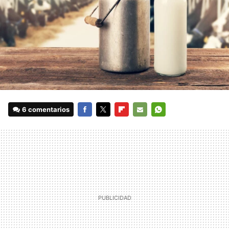
6 comentarios
FACEBOOK
TWITTER
FLIPBOARD
E-
WHATSAPP
MAIL