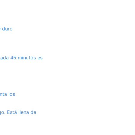
e duro
 cada 45 minutos es
nta los
o. Está llena de