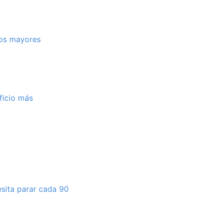
los mayores
ficio más
esita parar cada 90