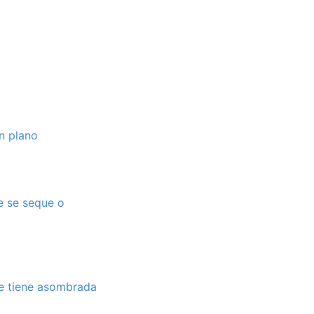
n plano
e se seque o
ue tiene asombrada