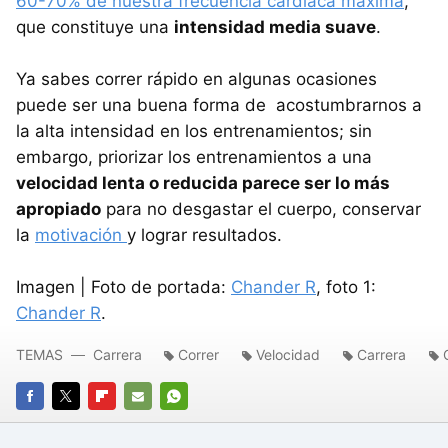
60-70% de nuestra frecuencia cardíaca máxima
,
que constituye una
intensidad media suave
.
Ya sabes correr rápido en algunas ocasiones
puede ser una buena forma de acostumbrarnos a
la alta intensidad en los entrenamientos; sin
embargo, priorizar los entrenamientos a una
velocidad lenta o reducida parece ser lo más
apropiado
para no desgastar el cuerpo, conservar
la
motivación
y lograr resultados.
Imagen | Foto de portada:
Chander R
, foto 1:
Chander R
.
TEMAS
Carrera
Correr
Velocidad
Carrera
FACEBOOK
TWITTER
FLIPBOARD
E-
WHATSAPP