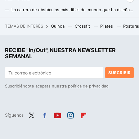
La carrera de obstáculos más difícil del mundo que ha diseñado la excampeona del mundo
Corredor, así es como tienes que entrenar la fuerza para consumir menos energía en cada zancada
TEMAS DE INTERÉS
Quinoa
Crossfit
Pilates
Postura
RootedCon está dispuesta a llegar al Constitucional si tiene que hacerlo: "LaLiga ha hackeado la ley" con los bloqueos de IPs
Los cuatro grandes errores que mucha gente comete al correr en cinta, según los expertos en medicina deportiva
RECIBE "In/Out", NUESTRA NEWSLETTER
SEMANAL
SUSCRIBIR
Suscribiéndote aceptas nuestra
política de privacidad
Síguenos
Twit
Fac
You
Inst
Flip
ter
ebo
tub
agr
boa