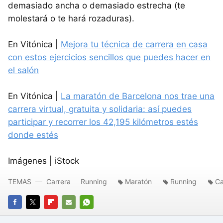
demasiado ancha o demasiado estrecha (te
molestará o te hará rozaduras).
En Vitónica |
Mejora tu técnica de carrera en casa
con estos ejercicios sencillos que puedes hacer en
el salón
En Vitónica |
La maratón de Barcelona nos trae una
carrera virtual, gratuita y solidaria: así puedes
participar y recorrer los 42,195 kilómetros estés
donde estés
Imágenes | iStock
TEMAS
Carrera
Running
Maratón
Running
Ca
FACEBOOK
TWITTER
FLIPBOARD
E-
WHATSAPP