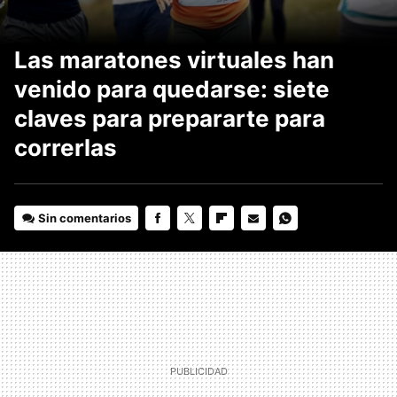
Las maratones virtuales han
venido para quedarse: siete
claves para prepararte para
correrlas
Sin comentarios
FACEBOOK
TWITTER
FLIPBOARD
E-
WHATSAPP
MAIL