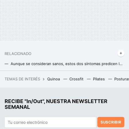
RELACIONADO
Aunque se consideran sanos, estos dos síntomas predicen la demencia: pueden presentarse hasta 11 años antes y no están relacionados con la pérdida de memoria
El mejor estiramiento que puedes hacer para prevenir y reducir el dolor de espalda
TEMAS DE INTERÉS
Quinoa
Crossfit
Pilates
Postura
La película de superhéroes más taquillera de la historia vuelve a los cines para repetir el éxito con una versión más larga
RECIBE "In/Out", NUESTRA NEWSLETTER
SEMANAL
SUSCRIBIR