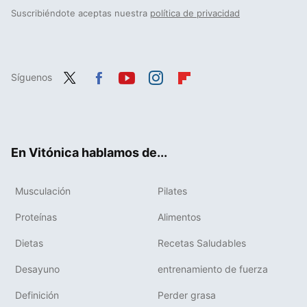
Suscribiéndote aceptas nuestra
política de privacidad
Síguenos
Twit
Fac
You
Inst
Flip
ter
ebo
tub
agr
boa
ok
e
am
rd
En Vitónica hablamos de...
Musculación
Pilates
Proteínas
Alimentos
Dietas
Recetas Saludables
Desayuno
entrenamiento de fuerza
Definición
Perder grasa