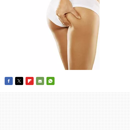
FACEBOOK
TWITTER
FLIPBOARD
E-
WHATSAPP
MAIL