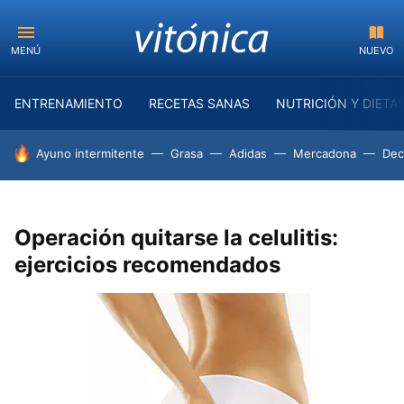
MENÚ
NUEVO
ENTRENAMIENTO
RECETAS SANAS
NUTRICIÓN Y DIETA
HOY SE HABLA DE
Ayuno intermitente
Grasa
Adidas
Mercadona
Dec
Operación quitarse la celulitis:
ejercicios recomendados