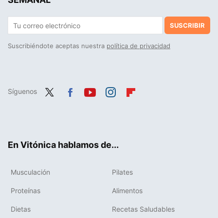
SUSCRIBIR
Suscribiéndote aceptas nuestra
política de privacidad
Síguenos
Twit
Fac
You
Inst
Flip
ter
ebo
tub
agr
boa
ok
e
am
rd
En Vitónica hablamos de...
Musculación
Pilates
Proteínas
Alimentos
Dietas
Recetas Saludables