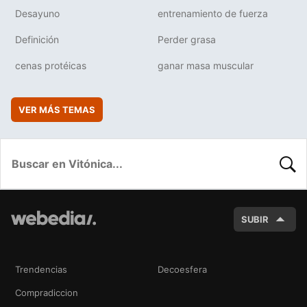
Desayuno
entrenamiento de fuerza
Definición
Perder grasa
cenas protéicas
ganar masa muscular
VER MÁS TEMAS
BUSC
SUBIR
Trendencias
Decoesfera
Compradiccion