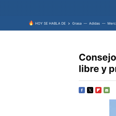
HOY SE HABLA DE
Grasa
Adidas
Merc
Consejos
libre y 
FACEBOOK
TWITTER
FLIPBOARD
E-
MAIL