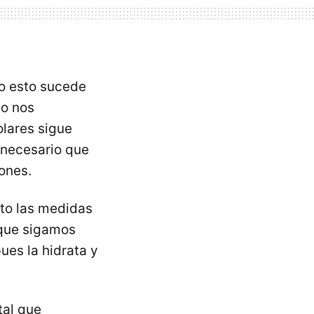
o esto sucede
no nos
lares sigue
 necesario que
ones.
sto las medidas
 que sigamos
pues la hidrata y
tal que