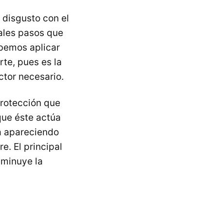
 disgusto con el
pales pasos que
bemos aplicar
rte, pues es la
ctor necesario.
protección que
 que éste actúa
ua apareciendo
e. El principal
sminuye la