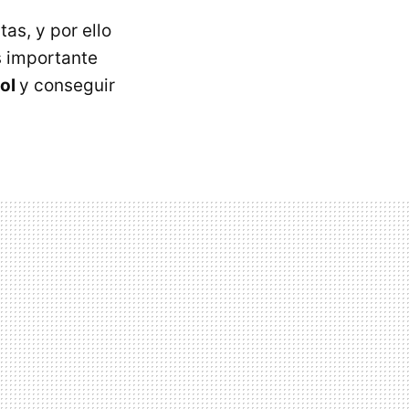
as, y por ello
s importante
sol
y conseguir