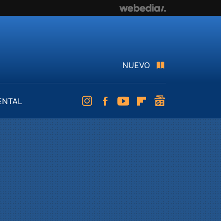
NUEVO
ENTAL
Instagram
Facebook
Youtube
Flipboard
googlenews