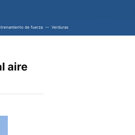
trenamiento de fuerza
Verduras
l aire