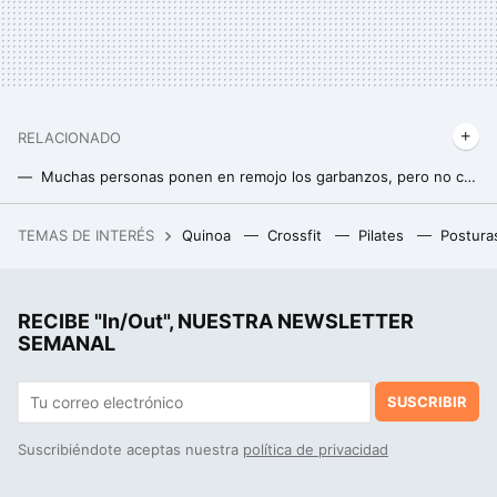
RELACIONADO
Muchas personas ponen en remojo los garbanzos, pero no conocen el beneficio más importante de hacerlo
La mejor forma de conservar el queso y el embutido una vez abierto sin que se seque o aparezca moho
TEMAS DE INTERÉS
Quinoa
Crossfit
Pilates
Postura
3 ideas para aprovechar las latas de refresco y decorar tu hogar: aprende a hacer macetas para las hierbas aromáticas
RECIBE "In/Out", NUESTRA NEWSLETTER
SEMANAL
SUSCRIBIR
Suscribiéndote aceptas nuestra
política de privacidad