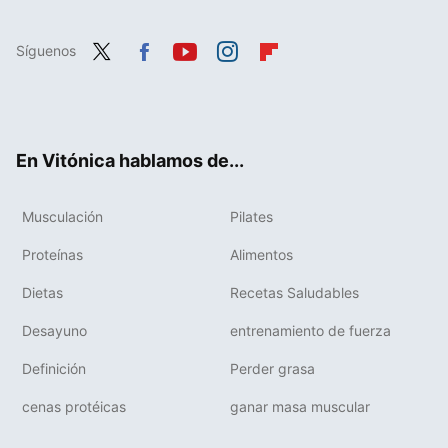
Síguenos
Twit
Fac
You
Inst
Flip
ter
ebo
tub
agr
boa
ok
e
am
rd
En Vitónica hablamos de...
Musculación
Pilates
Proteínas
Alimentos
Dietas
Recetas Saludables
Desayuno
entrenamiento de fuerza
Definición
Perder grasa
cenas protéicas
ganar masa muscular