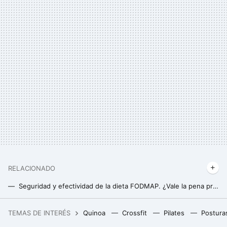
RELACIONADO
Seguridad y efectividad de la dieta FODMAP. ¿Vale la pena probarla?
La cuestionable dieta de Ion Aramendi con la que ha perdido 8 kilos en dos meses. Un método que hace aguas por todas partes
TEMAS DE INTERÉS
Quinoa
Crossfit
Pilates
Postura
Xiaomi tiene un altavoz minimalista para escritorio. Cuenta con Bluetooth, ofrece sonido envolvente y es barato