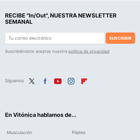
Tiras de pollo Hacendado muy ricas en proteína y bajas en grasa: analizamos este producto estrella de Mercadona
RECIBE "In/Out", NUESTRA NEWSLETTER
Tarta de yogur rica en sin azúcar y sin gluten: receta saludable muy fácil y rápida
SEMANAL
SUSCRIBIR
Suscribiéndote aceptas nuestra
política de privacidad
Síguenos
Twit
Fac
You
Inst
Flip
ter
ebo
tub
agr
boa
ok
e
am
rd
En Vitónica hablamos de...
Musculación
Pilates