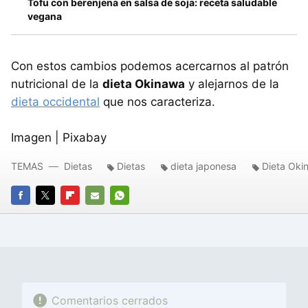
Tofu con berenjena en salsa de soja: receta saludable
vegana
Con estos cambios podemos acercarnos al patrón
nutricional de la
dieta Okinawa
y alejarnos de la
dieta occidental
que nos caracteriza.
Imagen | Pixabay
TEMAS
Dietas
Dietas
dieta japonesa
Dieta Oki
FACEBOOK
TWITTER
FLIPBOARD
E-
WHATSAPP
MAIL
Comentarios cerrados