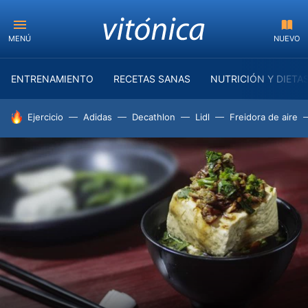
MENÚ
NUEVO
ENTRENAMIENTO
RECETAS SANAS
NUTRICIÓN Y DIETA
HOY SE HABLA DE
Ejercicio
Adidas
Decathlon
Lidl
Freidora de aire