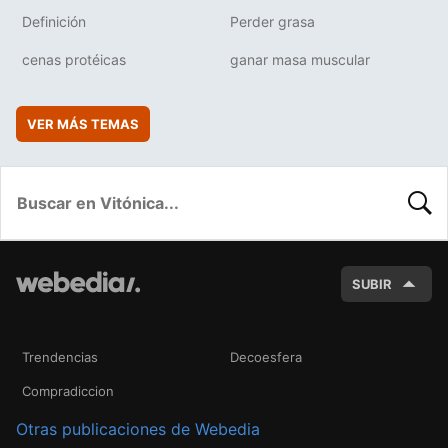
Definición
Perder grasa
cenas protéicas
ganar masa muscular
VER MÁS TEMAS
BUSC
SUBIR
Trendencias
Decoesfera
Compradiccion
Otras publicaciones de Webedia