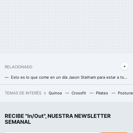
RELACIONADO
Esto es lo que come en un día Jason Statham para estar a tope con 56 años
La regla de oro para perder peso de forma definitiva y sin efecto rebote, en el nuevo curso
TEMAS DE INTERÉS
Quinoa
Crossfit
Pilates
Postura
MediaMarkt tira la casa por la ventana con sus reacondicionados: Xbox Series S tiene un precio para no dejar escapar
RECIBE "In/Out", NUESTRA NEWSLETTER
SEMANAL