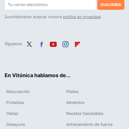
SUSCRIBIR
Suscribiéndote aceptas nuestra
política de privacidad
Síguenos
Twit
Fac
You
Inst
Flip
ter
ebo
tub
agr
boa
ok
e
am
rd
En Vitónica hablamos de...
Musculación
Pilates
Proteínas
Alimentos
Dietas
Recetas Saludables
Desayuno
entrenamiento de fuerza