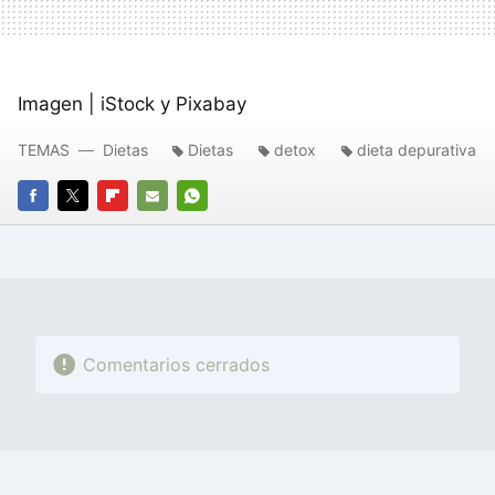
Imagen | iStock y Pixabay
TEMAS
Dietas
Dietas
detox
dieta depurativa
FACEBOOK
TWITTER
FLIPBOARD
E-
WHATSAPP
MAIL
Comentarios cerrados