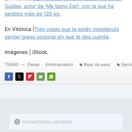
Suplee, actor de 'Me llamo Earl', con la que ha
perdido más de 120 kg
.
En Vitónica |
Tres cosas que te están impidiendo
perder grasa corporal sin que te des cuenta
.
Imágenes | iStock.
TEMAS
Dietas
Entrenamiento
Bajar de peso
Ejerci
FACEBOOK
TWITTER
FLIPBOARD
E-
WHATSAPP
MAIL
Comentarios cerrados