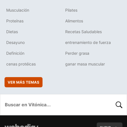
Musculación
Pilates
Proteínas
Alimentos
Dietas
Recetas Saludables
Desayuno
entrenamiento de fuerza
Definición
Perder grasa
cenas protéicas
ganar masa muscular
VER MÁS TEMAS
BUSC