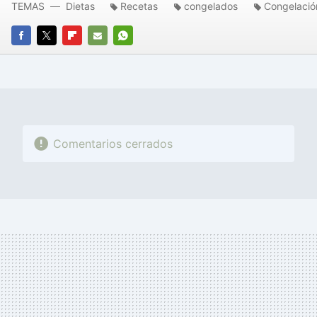
TEMAS
Dietas
Recetas
congelados
Congelació
FACEBOOK
TWITTER
FLIPBOARD
E-
WHATSAPP
MAIL
Comentarios cerrados