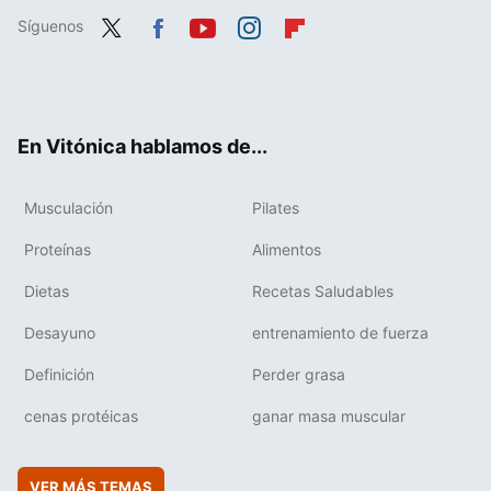
Síguenos
Twit
Fac
You
Inst
Flip
ter
ebo
tub
agr
boa
ok
e
am
rd
En Vitónica hablamos de...
Musculación
Pilates
Proteínas
Alimentos
Dietas
Recetas Saludables
Desayuno
entrenamiento de fuerza
Definición
Perder grasa
cenas protéicas
ganar masa muscular
VER MÁS TEMAS