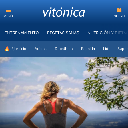
MENÚ
NUEVO
ENTRENAMIENTO
RECETAS SANAS
NUTRICIÓN Y DIETA
HOY SE HABLA DE
Ejercicio
Adidas
Decathlon
Espalda
Lidl
Supe