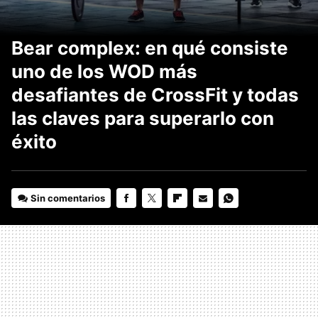
Bear complex: en qué consiste
uno de los WOD más
desafiantes de CrossFit y todas
las claves para superarlo con
éxito
Sin comentarios
FACEBOOK
TWITTER
FLIPBOARD
E-
WHATSAPP
MAIL