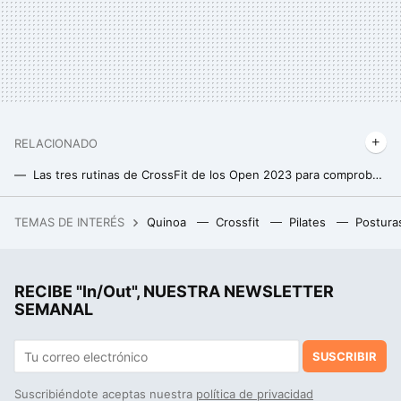
RELACIONADO
Las tres rutinas de CrossFit de los Open 2023 para comprobar en qué estado de forma te encuentras en 2024
El exigente Open 24.3 con el que se cierran las clasificaciones para los CrossFit Games 2024
TEMAS DE INTERÉS
Quinoa
Crossfit
Pilates
Postura
Los millonarios tecnológicos apostaron por Trump en enero. En marzo, han perdido 209.000 millones
RECIBE "In/Out", NUESTRA NEWSLETTER
SEMANAL
SUSCRIBIR
Suscribiéndote aceptas nuestra
política de privacidad