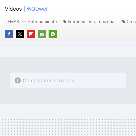
Vídeos |
WODwell
TEMAS
Entrenamiento
Entrenamiento funcional
Cros
FACEBOOK
TWITTER
FLIPBOARD
E-
WHATSAPP
MAIL
Comentarios cerrados