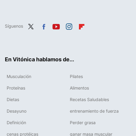
Síguenos
Twit
Fac
You
Inst
Flip
ter
ebo
tub
agr
boa
ok
e
am
rd
En Vitónica hablamos de...
Musculación
Pilates
Proteínas
Alimentos
Dietas
Recetas Saludables
Desayuno
entrenamiento de fuerza
Definición
Perder grasa
cenas protéicas
ganar masa muscular