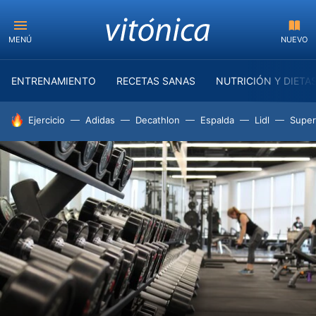
MENÚ
NUEVO
ENTRENAMIENTO
RECETAS SANAS
NUTRICIÓN Y DIETA
HOY SE HABLA DE
Ejercicio
Adidas
Decathlon
Espalda
Lidl
Supe