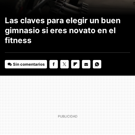
Las claves para elegir un buen
gimnasio si eres novato en el
fitness
Sin comentarios
FACEBOOK
TWITTER
FLIPBOARD
E-
WHATSAPP
MAIL