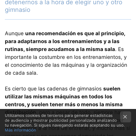
detenernos a la hora de elegir uno y otro
gimnasio
Aunque
una recomendación es que al principio,
para adaptarnos a los entrenamientos y a las
rutinas, siempre acudamos a la misma sala
. Es
importante la costumbre en los entrenamientos, y
el conocimiento de las máquinas y la organización
de cada sala.
Es cierto que las cadenas de gimnasios
suelen
utilizar las mismas máquinas en todos los
centros, y suelen tener más o menos la misma
distribución
, pero a pesar de todo, siempre hay
Utilizamos cookies de terceros para generar estadísticas
variaciones. Estas variaciones nos pueden hacer
de audiencia y mostrar publicidad personalizada analizando
tu navegación. Si sigues navegando estarás aceptando su uso.
confundirnos a la hora de entrenar, y mucho más si
Más información
vamos solos y no conocemos demasiado los