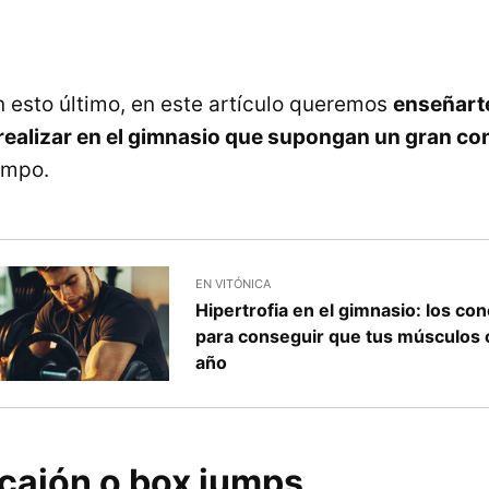
 esto último, en este artículo queremos
enseñart
 realizar en el gimnasio que supongan un gran c
empo.
EN VITÓNICA
Hipertrofia en el gimnasio: los co
para conseguir que tus músculos 
año
 cajón o box jumps