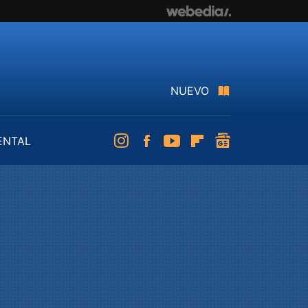
NUEVO
ENTAL
Instagram
Facebook
Youtube
Flipboard
googlenews