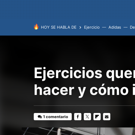
HOY SE HABLA DE
Ejercicio
Adidas
De
Ejercicios que
hacer y cómo i
1 comentario
FACEBOOK
TWITTER
FLIPBOARD
E-
MAIL