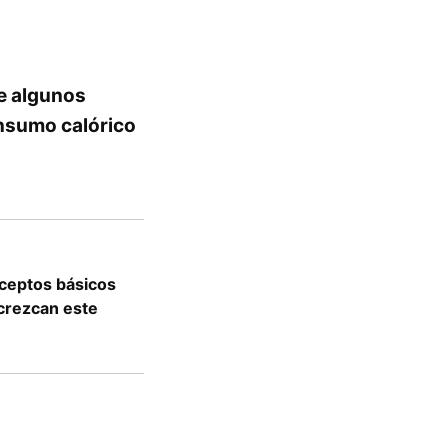
e algunos
onsumo calórico
nceptos básicos
crezcan este