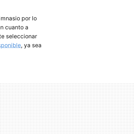
imnasio por lo
en cuanto a
te seleccionar
sponible
, ya sea