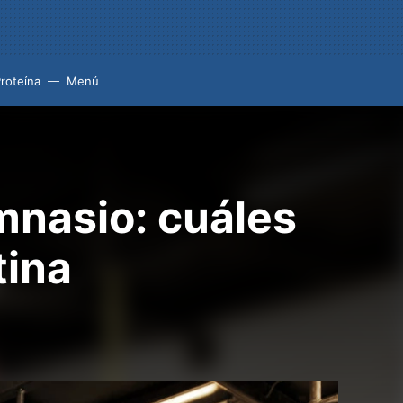
roteína
Menú
mnasio: cuáles
tina