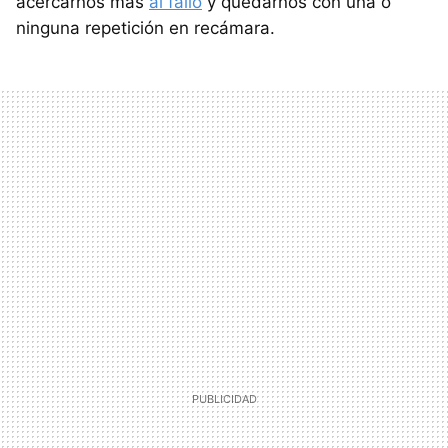
acercarnos más
al fallo
y quedarnos con una o
ninguna repetición en recámara.