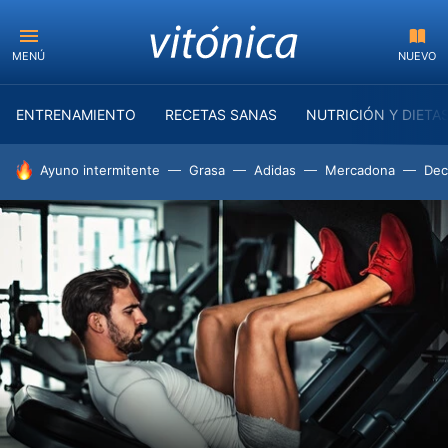
MENÚ
NUEVO
ENTRENAMIENTO
RECETAS SANAS
NUTRICIÓN Y DIETA
HOY SE HABLA DE
Ayuno intermitente
Grasa
Adidas
Mercadona
Dec