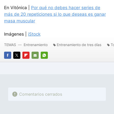
En Vitónica |
Por qué no debes hacer series de
más de 20 repeticiones si lo que deseas es ganar
masa muscular
Imágenes |
iStock
TEMAS
Entrenamiento
Entrenamiento de tres días
T
FACEBOOK
TWITTER
FLIPBOARD
E-
WHATSAPP
MAIL
Comentarios cerrados