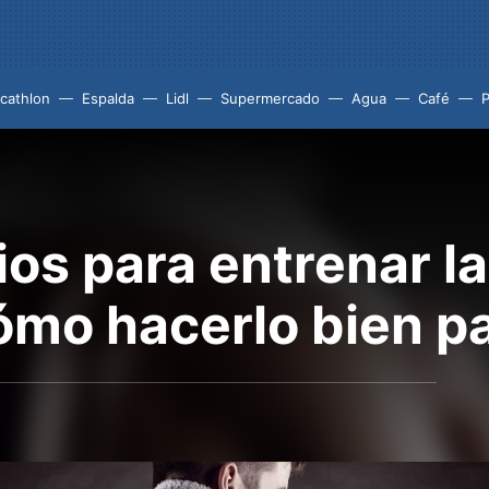
cathlon
Espalda
Lidl
Supermercado
Agua
Café
P
ios para entrenar l
cómo hacerlo bien p