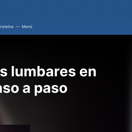
roteína
Menú
as lumbares en
aso a paso