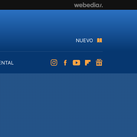
NUEVO
ENTAL
Instagram
Facebook
Youtube
Flipboard
googlenews