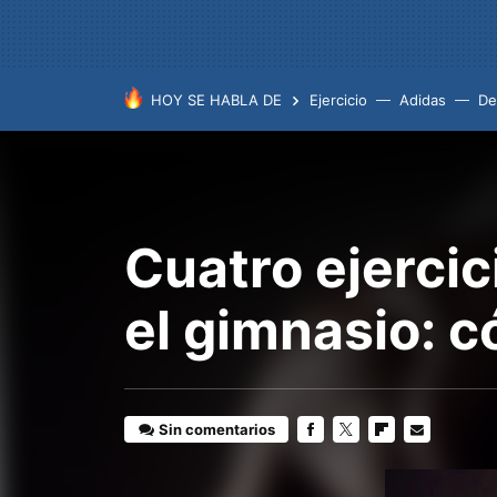
HOY SE HABLA DE
Ejercicio
Adidas
De
Cuatro ejercic
el gimnasio: 
Sin comentarios
FACEBOOK
TWITTER
FLIPBOARD
E-
MAIL