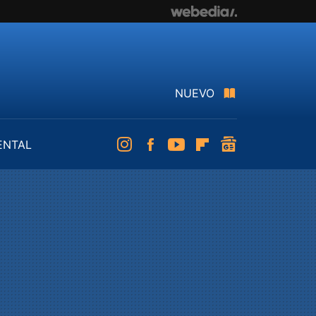
NUEVO
ENTAL
Instagram
Facebook
Youtube
Flipboard
googlenews