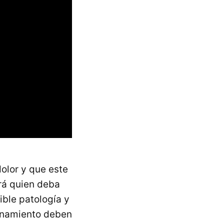
olor y que este
rá quien deba
ible patología y
renamiento deben