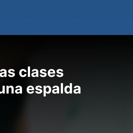
las clases
 una espalda