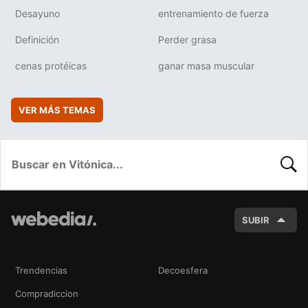
Desayuno
entrenamiento de fuerza
Definición
Perder grasa
cenas protéicas
ganar masa muscular
VER MÁS TEMAS
BUSC
SUBIR
Trendencias
Decoesfera
Compradiccion