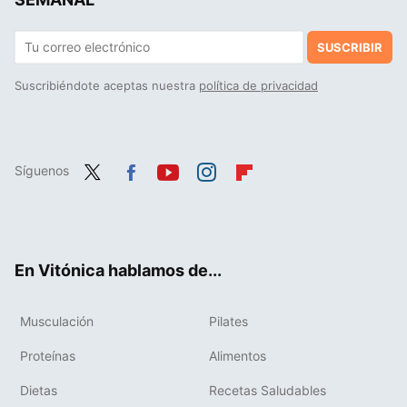
SUSCRIBIR
Suscribiéndote aceptas nuestra
política de privacidad
Síguenos
Twit
Fac
You
Inst
Flip
ter
ebo
tub
agr
boa
ok
e
am
rd
En Vitónica hablamos de...
Musculación
Pilates
Proteínas
Alimentos
Dietas
Recetas Saludables