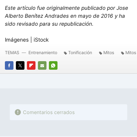
Este artículo fue originalmente publicado por Jose
Alberto Benítez Andrades en mayo de 2016 y ha
sido revisado para su republicación.
Imágenes | iStock
TEMAS
Entrenamiento
Tonificación
Mitos
Mitos
FACEBOOK
TWITTER
FLIPBOARD
E-
WHATSAPP
MAIL
Comentarios cerrados