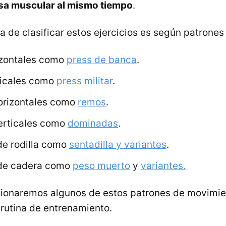
sa muscular al mismo tiempo
.
 de clasificar estos ejercicios es según patrone
izontales como
press de banca
.
ticales como
press militar
.
orizontales como
remos
.
erticales como
dominadas
.
e rodilla como
sentadilla y variantes
.
de cadera como
peso muerto
y
variantes.
cionaremos algunos de estos patrones de movimie
 rutina de entrenamiento.