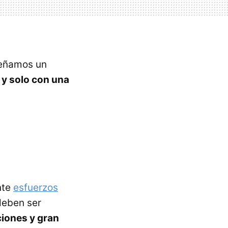
señamos un
 y solo con una
nte
esfuerzos
deben ser
ciones y gran