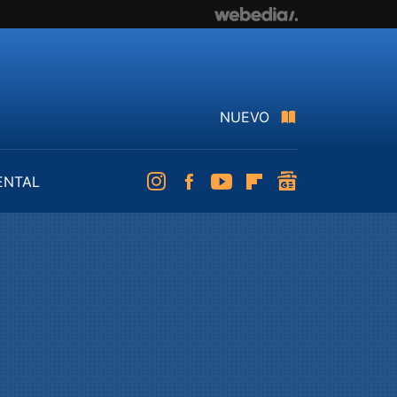
NUEVO
ENTAL
Instagram
Facebook
Youtube
Flipboard
googlenews