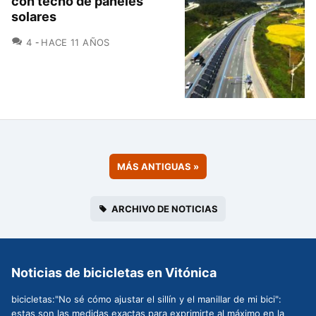
con techo de paneles
solares
COMENTARIOS
4
HACE 11 AÑOS
MÁS ANTIGUAS
»
ARCHIVO DE NOTICIAS
Noticias de bicicletas en Vitónica
bicicletas:"No sé cómo ajustar el sillín y el manillar de mi bici":
estas son las medidas exactas para exprimirte al máximo en la