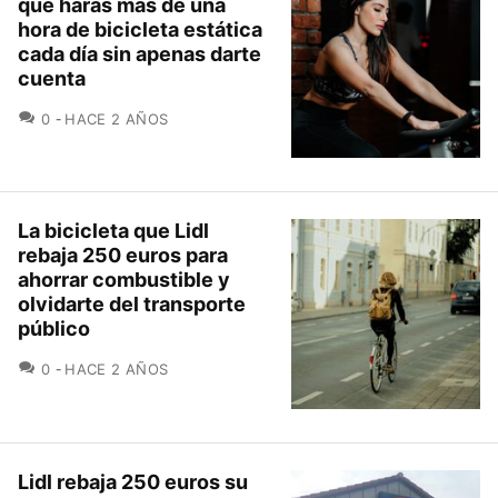
que harás más de una
hora de bicicleta estática
cada día sin apenas darte
cuenta
COMENTARIOS
0
HACE 2 AÑOS
La bicicleta que Lidl
rebaja 250 euros para
ahorrar combustible y
olvidarte del transporte
público
COMENTARIOS
0
HACE 2 AÑOS
Lidl rebaja 250 euros su