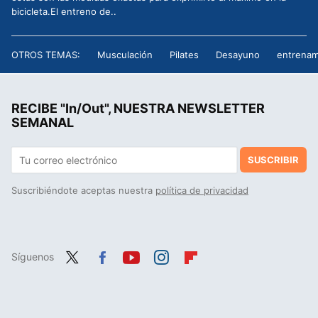
bicicleta.El entreno de..
OTROS TEMAS:
Musculación
Pilates
Desayuno
entrenam
RECIBE "In/Out", NUESTRA NEWSLETTER
SEMANAL
SUSCRIBIR
Suscribiéndote aceptas nuestra
política de privacidad
Síguenos
Twit
Fac
You
Inst
Flip
ter
ebo
tub
agr
boa