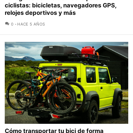
ciclistas: bicicletas, navegadores GPS,
relojes deportivos y más
COMENTARIOS
0
HACE 5 AÑOS
Cómo transportar tu bici de forma