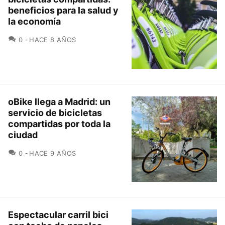
beneficios para la salud y
la economía
COMENTARIOS
0
HACE 8 AÑOS
oBike llega a Madrid: un
servicio de bicicletas
compartidas por toda la
ciudad
COMENTARIOS
0
HACE 9 AÑOS
Espectacular carril bici