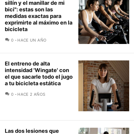
sillín y el manillar de mi
bici": estas son las
medidas exactas para
exprimirte al máximo en la
bicicleta
COMENTARIOS
0
HACE UN AÑO
El entreno de alta
intensidad 'Wingate' con
el que sacarle todo el jugo
a tu bicicleta estática
COMENTARIOS
0
HACE 2 AÑOS
Las dos lesiones que