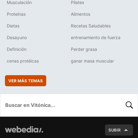
Musculación
Pilates
Proteínas
Alimentos
Dietas
Recetas Saludables
Desayuno
entrenamiento de fuerza
Definición
Perder grasa
cenas protéicas
ganar masa muscular
VER MÁS TEMAS
BUSC
SUBIR