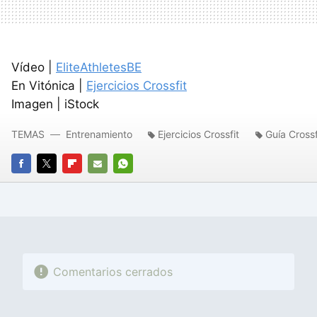
Vídeo |
EliteAthletesBE
En Vitónica |
Ejercicios Crossfit
Imagen | iStock
TEMAS
Entrenamiento
Ejercicios Crossfit
Guía Crossf
FACEBOOK
TWITTER
FLIPBOARD
E-
WHATSAPP
MAIL
Comentarios cerrados