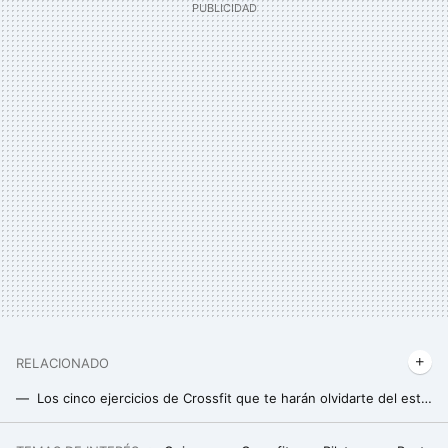
RELACIONADO
Los cinco ejercicios de Crossfit que te harán olvidarte del estrés y poner el foco en el momento presente
Esto es lo que tienes que tener en cuenta si vas a comprar unas kettlebells o pesas rusas