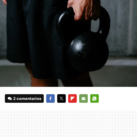
2 comentarios
FACEBOOK
TWITTER
FLIPBOARD
E-
WHATSAPP
MAIL