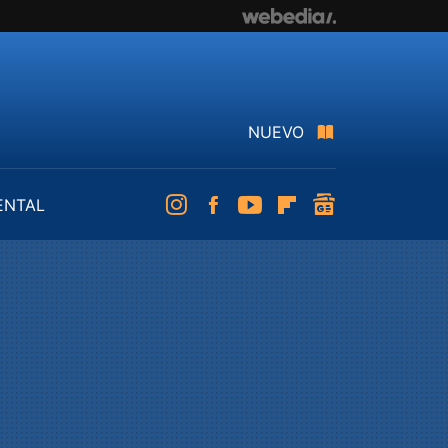
NUEVO
ENTAL
Instagram
Facebook
Youtube
Flipboard
googlenews