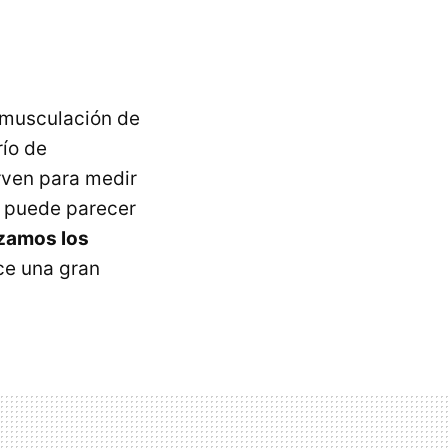
e musculación de
río de
rven para medir
a puede parecer
zamos los
e una gran