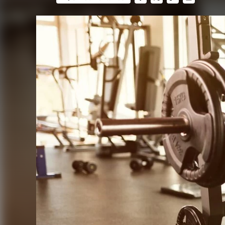
FACEBOOK
TWITTER
FLIPBOARD
E-
MAIL