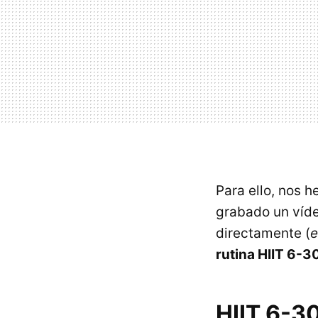
Para ello, nos 
grabado un víde
directamente (
e
rutina HIIT 6-3
HIIT 6-30