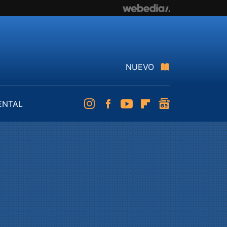
NUEVO
ENTAL
Instagram
Facebook
Youtube
Flipboard
googlenews