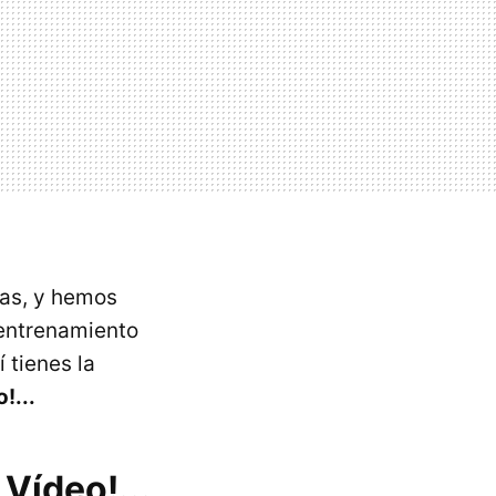
las, y hemos
 entrenamiento
í tienes la
!...
Vídeo!...