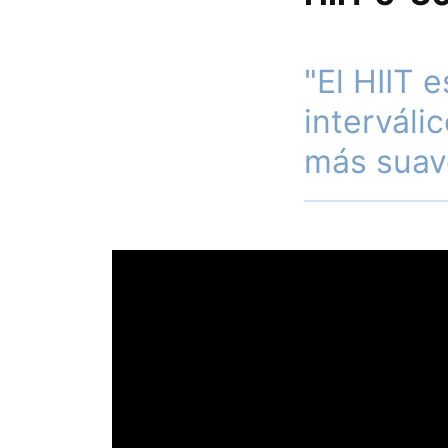
"El HIIT 
interváli
más suav