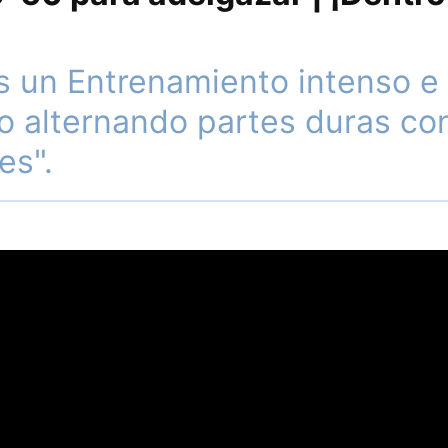
es un Entrenamiento intenso e
co alternando partes duras co
es".