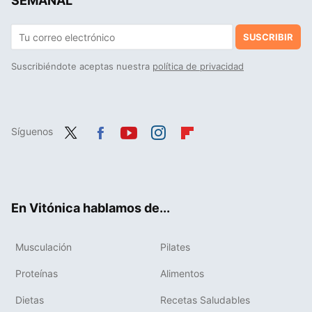
SEMANAL
SUSCRIBIR
Suscribiéndote aceptas nuestra
política de privacidad
Síguenos
Twit
Fac
You
Inst
Flip
ter
ebo
tub
agr
boa
ok
e
am
rd
En Vitónica hablamos de...
Musculación
Pilates
Proteínas
Alimentos
Dietas
Recetas Saludables