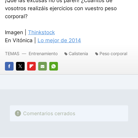
¡Que las excusas no os paren! ¿Cuántos de
vosotros realizáis ejercicios con vuestro peso
corporal?
Imagen |
Thinkstock
En Vitónica |
Lo mejor de 2014
TEMAS
Entrenamiento
Calistenia
Peso corporal
FACEBOOK
TWITTER
FLIPBOARD
E-
WHATSAPP
MAIL
Comentarios cerrados