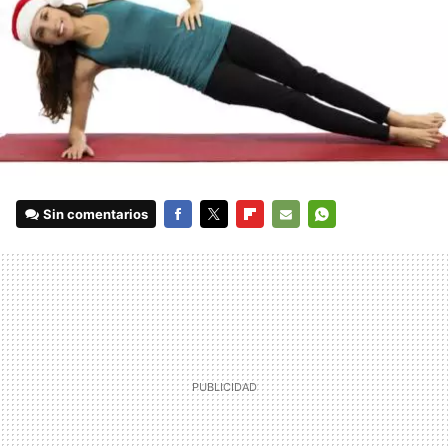
Sin comentarios
FACEBOOK
TWITTER
FLIPBOARD
E-
WHATSAPP
MAIL