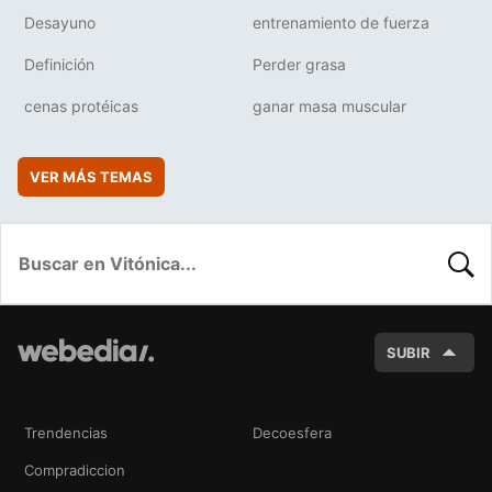
Desayuno
entrenamiento de fuerza
Definición
Perder grasa
cenas protéicas
ganar masa muscular
VER MÁS TEMAS
BUSC
SUBIR
Trendencias
Decoesfera
Compradiccion