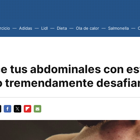
rcicio
Adidas
Lidl
Dieta
Ola de calor
Salmonella
ce tus abdominales con es
io tremendamente desafia
FACEBOOK
TWITTER
FLIPBOARD
E-
MAIL