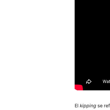
El
kipping
se re