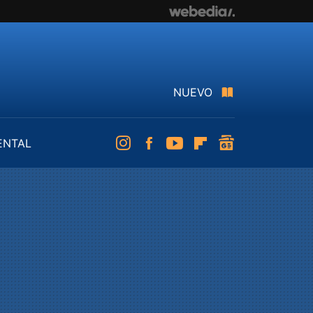
NUEVO
ENTAL
Instagram
Facebook
Youtube
Flipboard
googlenews