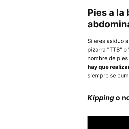
Pies a la
abdomina
Si eres asiduo a
pizarra "TTB" o
nombre de pies a
hay que realiza
siempre se cum
Kipping
o n