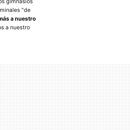
los gimnasios
minales "de
más a nuestro
s a nuestro