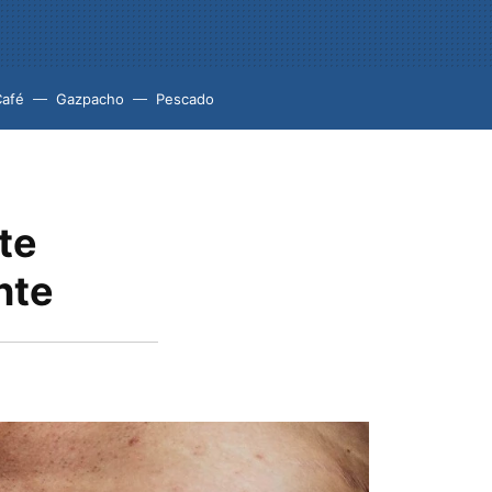
Café
Gazpacho
Pescado
te
nte