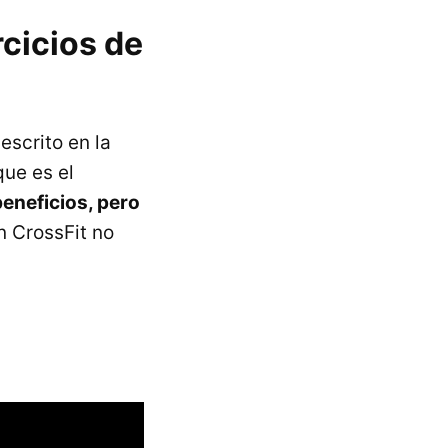
rcicios de
escrito en la
ue es el
eneficios, pero
n CrossFit no