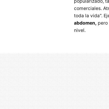
popularizado, t
comerciales. At
toda la vida". E
abdomen,
pero 
nivel.