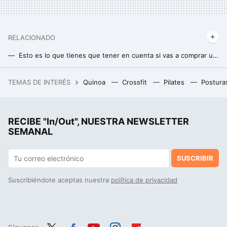
RELACIONADO
Esto es lo que tienes que tener en cuenta si vas a comprar unas kettlebells o pesas rusas
Este es el mejor ejercicio con pesas rusas para trabajar todo el cuerpo y quemar calorías
TEMAS DE INTERÉS
Quinoa
Crossfit
Pilates
Postura
Las mujeres jóvenes ya cobran más que los hombres de su edad. Y es un éxito social que se está volviendo en nuestra contra
Cómo ganar músculo después de los 50: claves para una musculatura fuerte y saludable
RECIBE "In/Out", NUESTRA NEWSLETTER
La postura de yoga perfecta para trabajar el abdomen en casa y lograr un six- pack soñado
SEMANAL
SUSCRIBIR
Suscribiéndote aceptas nuestra
política de privacidad