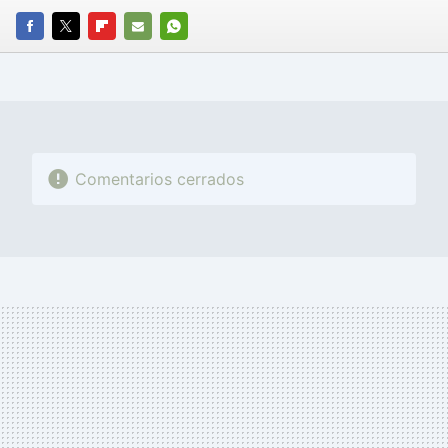
FACEBOOK
TWITTER
FLIPBOARD
E-
WHATSAPP
MAIL
Comentarios cerrados