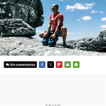
Sin comentarios
FACEBOOK
TWITTER
FLIPBOARD
E-
WHATSAPP
MAIL