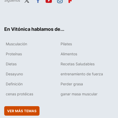
Síguenos
Twit
Fac
You
Inst
Flip
ter
ebo
tub
agr
boa
ok
e
am
rd
En Vitónica hablamos de...
Musculación
Pilates
Proteínas
Alimentos
Dietas
Recetas Saludables
Desayuno
entrenamiento de fuerza
Definición
Perder grasa
cenas protéicas
ganar masa muscular
VER MÁS TEMAS