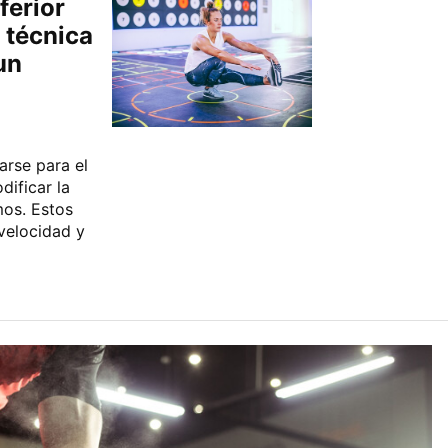
ferior
a técnica
un
arse para el
dificar la
mos. Estos
 velocidad y