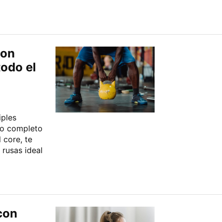
con
todo el
iples
io completo
 core, te
 rusas ideal
con