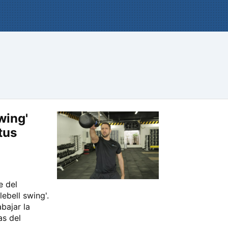
wing'
tus
e del
lebell swing'.
bajar la
as del