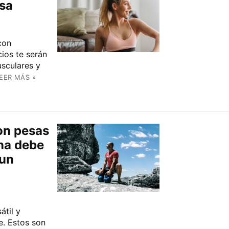
asa
con
cios te serán
usculares y
EER MÁS »
on pesas
na debe
 un
átil y
e. Estos son