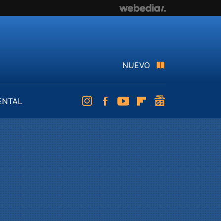
NUEVO
ENTAL
Instagram
Facebook
Youtube
Flipboard
googlenews