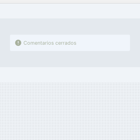
FACEBOOK
TWITTER
FLIPBOARD
E-
WHATSAPP
MAIL
Comentarios cerrados