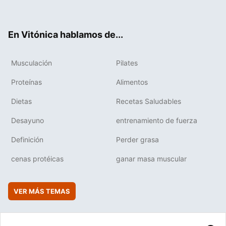
ter
ebo
tub
agr
boa
ok
e
am
rd
En Vitónica hablamos de...
Musculación
Pilates
Proteínas
Alimentos
Dietas
Recetas Saludables
Desayuno
entrenamiento de fuerza
Definición
Perder grasa
cenas protéicas
ganar masa muscular
VER MÁS TEMAS