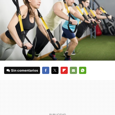
Sin comentarios
FACEBOOK
TWITTER
FLIPBOARD
E-
WHATSAPP
MAIL