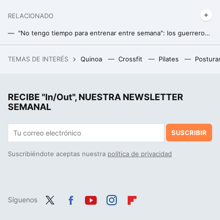
RELACIONADO
"No tengo tiempo para entrenar entre semana": los guerreros de fin de semana concentran sus entrenamientos en su tiempo libre
Selección de ejercicios para ganar masa muscular en los gemelos: claves y mejores ejercicios para optimizar tu entrenamiento
TEMAS DE INTERÉS
Quinoa
Crossfit
Pilates
Postura
Jugosa y sabrosa: los seis trucos para hacer la carne perfecta en la air fryer
RECIBE "In/Out", NUESTRA NEWSLETTER
SEMANAL
SUSCRIBIR
Suscribiéndote aceptas nuestra
política de privacidad
Síguenos
Twit
Fac
You
Inst
Flip