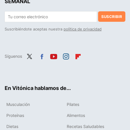
SEMANAL
SUSCRIBIR
Suscribiéndote aceptas nuestra
política de privacidad
Síguenos
Twit
Fac
You
Inst
Flip
ter
ebo
tub
agr
boa
ok
e
am
rd
En Vitónica hablamos de...
Musculación
Pilates
Proteínas
Alimentos
Dietas
Recetas Saludables