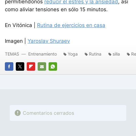
permitiéndonos
reducir el estrés y la ansiedad
, así
como aliviar tensiones en sólo 15 minutos.
En Vitónica |
Rutina de ejercicios en casa
Imagen |
Yaroslav Shuraev
TEMAS
Entrenamiento
Yoga
Rutina
silla
Re
FACEBOOK
TWITTER
FLIPBOARD
E-
WHATSAPP
MAIL
Comentarios cerrados