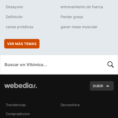
Desayuno
entrenamiento de fuerza
Definición
Perder grasa
cenas protéicas
ganar masa muscular
VER MÁS TEMAS
BUSC
SUBIR
Trendencias
Decoesfera
Compradiccion