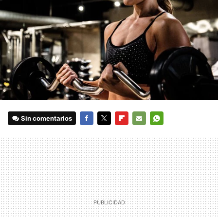
Sin comentarios
FACEBOOK
TWITTER
FLIPBOARD
E-
WHATSAPP
MAIL