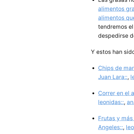
alimentos g
alimentos qu
tendremos el
despedirse de
Y estos han sid
Chips de man
Juan Lara::
,
l
Correr en el 
leonidas::
,
an
Frutas y más 
Angeles::
,
leo