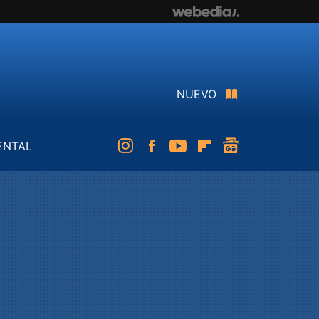
NUEVO
ENTAL
Instagram
Facebook
Youtube
Flipboard
googlenews