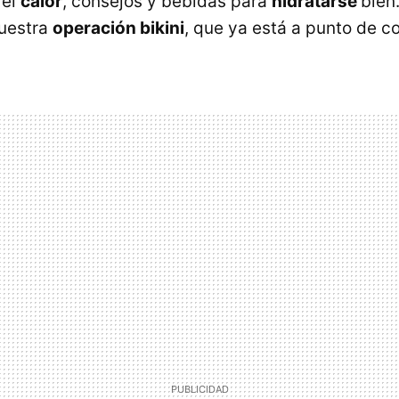
 el
calor
, consejos y bebidas para
hidratarse
bien
uestra
operación bikini
, que ya está a punto de co