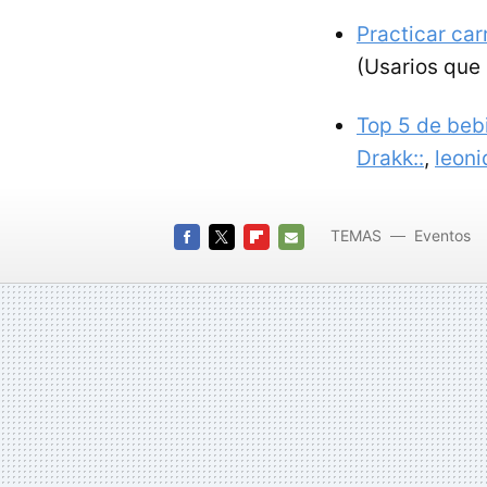
Practicar car
(Usarios que 
Top 5 de beb
Drakk::
,
leoni
TEMAS
Eventos
FACEBOOK
TWITTER
FLIPBOARD
E-
MAIL