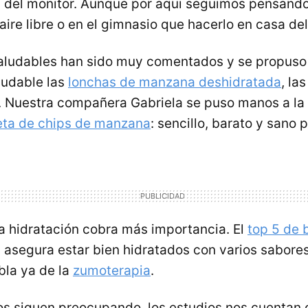
s del monitor. Aunque por aqui seguimos pensand
 aire libre o en el gimnasio que hacerlo en casa del
aludables han sido muy comentados y se propus
ludable las
lonchas de manzana deshidratada
, la
. Nuestra compañera Gabriela se puso manos a la 
eta de chips de manzana
: sencillo, barato y sano p
la hidratación cobra más importancia. El
top 5 de 
 asegura estar bien hidratados con varios sabores
bla ya de la
zumoterapia
.
os siguen preocupando, los estudios nos cuenta