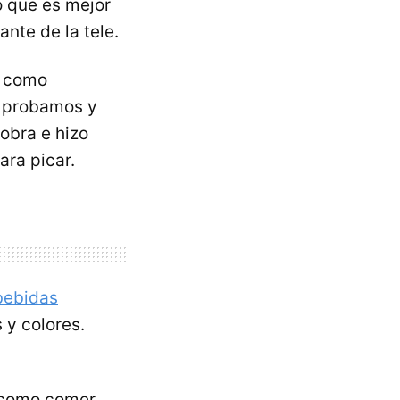
o que es mejor
ante de la tele.
o como
s probamos y
obra e hizo
ara picar.
bebidas
 y colores.
n como comer