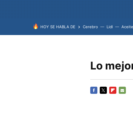
HOY SE HABLA DE
Cerebro
Lidl
Aceit
Lo mejo
FACEBOOK
TWITTER
FLIPBOARD
E-
MAIL