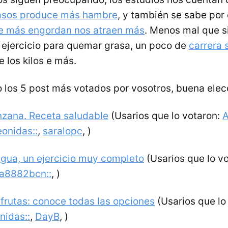
rasos produce más hambre
, y también se sabe por
e más engordan nos atraen más
. Menos mal que 
 ejercicio para quemar grasa, un poco de
carrera 
 los kilos e más.
o los 5 post más votados por vosotros, buena elec
zana. Receta saludable
(Usarios que lo votaron:
A
eonidas::
,
saralopc
,
)
agua, un ejercicio muy completo
(Usarios que lo v
a8882bcn::
,
)
frutas: conoce todas las opciones
(Usarios que lo
nidas::
,
DayB
,
)