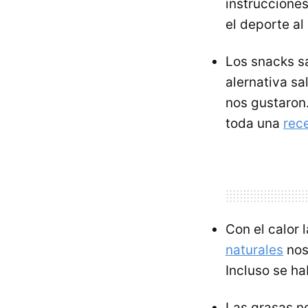
instruccione
el deporte al
Los snacks s
alernativa sa
nos gustaron
toda una
rec
Con el calor 
naturales
nos
Incluso se ha
Las grasas n