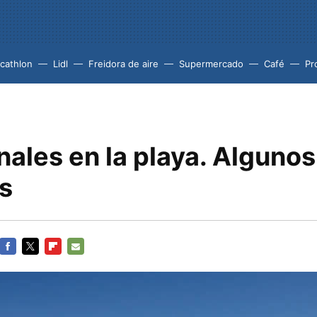
cathlon
Lidl
Freidora de aire
Supermercado
Café
Pr
ales en la playa. Algunos
s
FACEBOOK
TWITTER
FLIPBOARD
E-
MAIL