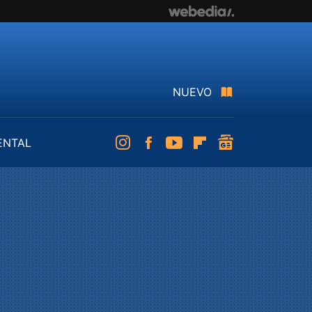
NUEVO
ENTAL
Instagram
Facebook
Youtube
Flipboard
googlenews