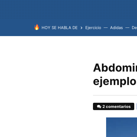
HOY SE HABLA DE
Ejercicio
Adidas
De
Abdomin
ejemplo
2 comentarios